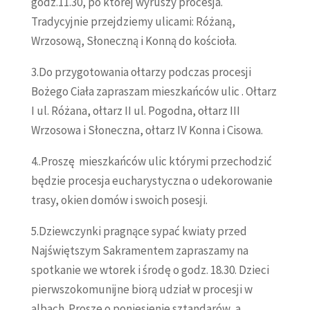
godz.11.30, po której wyruszy procesja.
Tradycyjnie przejdziemy ulicami: Różaną,
Wrzosową, Słoneczną i Konną do kościoła.
3.Do przygotowania ołtarzy podczas procesji
Bożego Ciała zapraszam mieszkańców ulic . Ołtarz
I ul. Różana, ołtarz II ul. Pogodna, ołtarz III
Wrzosowa i Słoneczna, ołtarz IV Konna i Cisowa.
4..Proszę mieszkańców ulic którymi przechodzić
będzie procesja eucharystyczna o udekorowanie
trasy, okien domów i swoich posesji.
5.Dziewczynki pragnące sypać kwiaty przed
Najświętszym Sakramentem zapraszamy na
spotkanie we wtorek i środę o godz. 18.30. Dzieci
pierwszokomunijne biorą udział w procesji w
albach. Proszę o poniesienie sztandarów, a