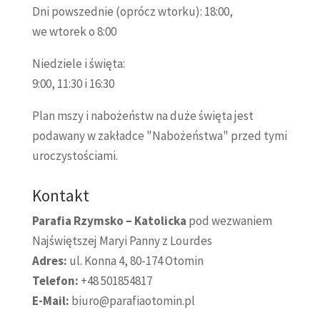
Dni powszednie (oprócz wtorku): 18:00,
we wtorek o 8:00
Niedziele i święta:
9:00, 11:30 i 16:30
Plan mszy i nabożeństw na duże święta jest
podawany w zakładce "Nabożeństwa" przed tymi
uroczystościami.
Kontakt
Parafia Rzymsko – Katolicka
pod wezwaniem
Najświętszej Maryi Panny z Lourdes
Adres:
ul. Konna 4, 80-174 Otomin
Telefon:
+48 501854817
E-Mail:
biuro@parafiaotomin.pl